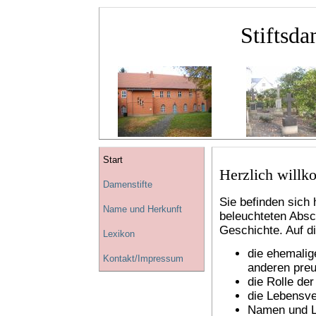
Stiftsd
Start
Herzlich will
Damenstifte
Sie befinden sich
Name und Herkunft
beleuchteten Absc
Geschichte. Auf d
Lexikon
die ehemalig
Kontakt/Impressum
anderen preu
die Rolle der
die Lebensve
Namen und L